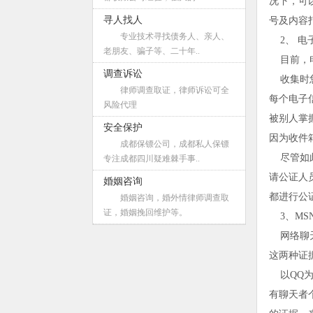
况下，可
寻人找人
号及内容
专业技术寻找债务人、亲人、
2、 电
老朋友、骗子等、二十年..
目前，电
调查诉讼
收集时您
律师调查取证，律师诉讼可全
每个电子
风险代理
被别人掌
安全保护
因为收件
成都保镖公司，成都私人保镖
尽管如此
专注成都四川疑难棘手事..
请公证人
婚姻咨询
都进行公
婚姻咨询，婚外情律师调查取
证，婚姻挽回维护等。
3、MSN
网络聊天
这两种证
以QQ为
有聊天者