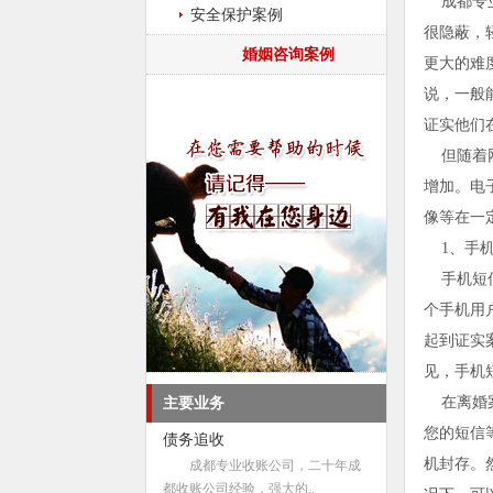
成都专业
安全保护案例
很隐蔽，
婚姻咨询案例
更大的难
说，一般
证实他们
但随着网
增加。电
像等在一
1、手机
手机短信
个手机用
起到证实
见，手机
在离婚案
主要业务
您的短信
债务追收
机封存。
成都专业收账公司，二十年成
都收账公司经验，强大的..