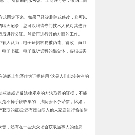
P地址、所借助的服务器、上网账号等，做到上面
方式固定下来。如果已经被删除或修改，您可以
的聊天记录，您可以聘请专门技术人员对其进行
留后进行公证。然后再进行其他方面的工作。
?有人认为，电子证据容易被伪造、篡改，而且
、电子书证、电子视听资料的混合体，要根据实
法庭上能否作为证据使用?这是人们比较关注的
法权益或违反法律规定的方法取得的证据，不能
人是不择手段收集的，法院会不予采信，比如，
听获取的证据;还有擅自闯入他人家庭进行偷拍偷
音，还有在一些大众场合获取当事人的信息