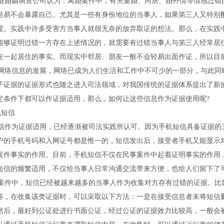
婚姻调查公司认为：离婚案件中，有关重婚、同居、婚外情等情感过错
轻易不会暴露自己。尤其是一些有身份地位的当事人，如果第三人又特别
度。实践中许多受害方当事人就很无奈的放弃取证的想法。那么，在实践
能够证明过错一方存在上述情况的，就需要有过错当事人与第三人经常居
在一起居住的事实。而现实中邻居、朋友一般不会轻易出面作证，所以目
络信息的发展，网络已成为人们生活和工作中不可少的一部分，与此同
子证据的证据形式也随之进入司法领域，对我国传统的证据体系提出了新的
定条件下都可以作证据适用，那么，如何让这些信息作为证据使用呢?
短信
作为证据适用，已经逐渐被司法实践所认可。因为手机短信具备证据的
户的手机号码和入网证号都是惟一的，短信发出后，接受者手机又能显示
案件事实的作用。目前，手机短信不仅在民事案件中起着证明事实的作用
短信的频繁适用，不仅给当事人日常沟通交流带来方便，也给人们留下了
件中，短信已经被越来越多的当事人作为收集对方存有过错的证据。比
等，在收集该类证据时，可以采取以下方法：一是在接受信息者未将短信
然后，最好到公证处进行书面公证，经过公证的证据效力比较高，一般会