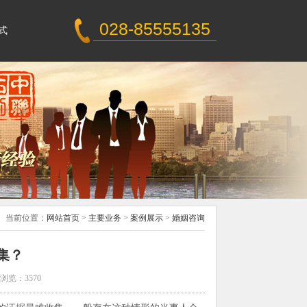
028-85555135
式
当前位置：
网站首页
>
主要业务
>
案例展示
>
婚姻咨询
集？
浏览：3570