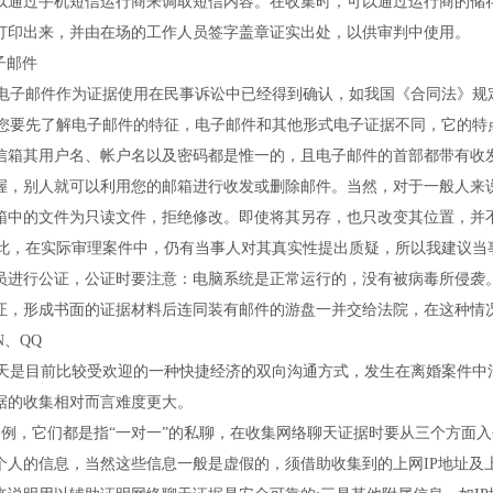
以通过手机短信运行商来调取短信内容。在收集时，可以通过运行商的储
打印出来，并由在场的工作人员签字盖章证实出处，以供审判中使用。
子邮件
子邮件作为证据使用在民事诉讼中已经得到确认，如我国《合同法》规
要先了解电子邮件的特征，电子邮件和其他形式电子证据不同，它的特
信箱其用户名、帐户名以及密码都是惟一的，且电子邮件的首部都带有收
握，别人就可以利用您的邮箱进行收发或删除邮件。当然，对于一般人来
箱中的文件为只读文件，拒绝修改。即使将其另存，也只改变其位置，并
，在实际审理案件中，仍有当事人对其真实性提出质疑，所以我建议当
员进行公证，公证时要注意：电脑系统是正常运行的，没有被病毒所侵袭
证，形成书面的证据材料后连同装有邮件的游盘一并交给法院，在这种情
、QQ
是目前比较受欢迎的一种快捷经济的双向沟通方式，发生在离婚案件中沟
据的收集相对而言难度更大。
例，它们都是指“一对一”的私聊，在收集网络聊天证据时要从三个方面
个人的信息，当然这些信息一般是虚假的，须借助收集到的上网IP地址及