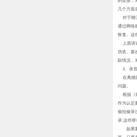
的证据，
几个方面
对于聊天
通过网络
恢复。这
上面讲述
伪造、篡
际情况，
4、录音
在离婚案
问题。
根据《最
作为认定
偷拍偷录
录;这些
如果案件