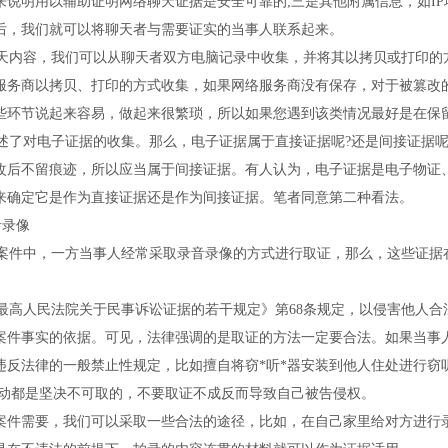
来说明用以辅助证明网络聊天证据是安全可靠的;三是其他附属信息，如I
后，我们就可以将聊天者与需要证实的当事人联系起来。
内容，我们可以从聊天者双方电脑记录中收集，并将其以拷贝或打印的
服务商以拷贝、打印的方式收集，如果网络服务商没有保存，对于被篡改
些环节说起来容易，做起来很繁琐，所以如果您遇到该类情况最好是在保
了对电子证据的收集。那么，电子证据属于直接证据呢?还是间接证据呢
改后不留痕迹，所以应当属于间接证据。有人认为，电子证据是电子物证
来确定它是作为直接证据还是作为间接证据。笔者同意第二种看法。
录像
件中，一方当事人经常采取录音录像的方式进行取证，那么，这些证据在
高人民法院关于民事诉讼证据的若干规定》第68条规定，以侵害他人合
案件事实的依据。可见，法律强调的是取证的方法一定要合法。如果当事
违反法律的一般禁止性规定，比如擅自将窃*听*器安装到他人住处进行窃
举动都是坚决不可取的，不要取证不成反而导致自己被告侵权。
需要，我们可以采取一些合法的途径，比如，在自己家里给对方进行录