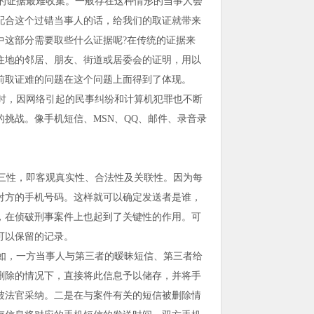
的证据最难收集。一般存在这种情形的当事人会
配合这个过错当事人的话，给我们的取证就带来
中这部分需要取些什么证据呢?在传统的证据来
住地的邻居、朋友、街道或居委会的证明，用以
前取证难的问题在这个问题上面得到了体现。
时，因网络引起的民事纠纷和计算机犯罪也不断
挑战。像手机短信、MSN、QQ、邮件、录音录
三性，即客观真实性、合法性及关联性。因为每
对方的手机号码。这样就可以确定发送者是谁，
，在侦破刑事案件上也起到了关键性的作用。可
可以保留的记录。
如，一方当事人与第三者的暧昧短信、第三者给
删除的情况下，直接将此信息予以储存，并将手
被法官采纳。二是在与案件有关的短信被删除情